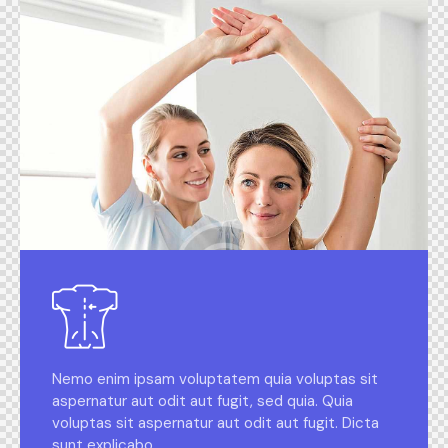
Nemo enim ipsam voluptatem quia voluptas sit
aspernatur aut odit aut fugit, sed quia. Quia
voluptas sit aspernatur aut odit aut fugit. Dicta
sunt explicabo.