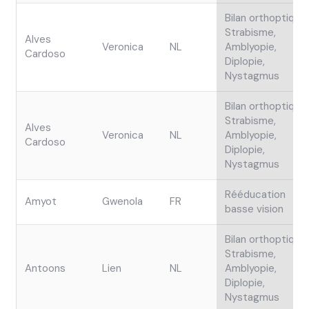
h
é
Bilan orthoptique,
s
Strabisme,
Alves
Veronica
NL
Amblyopie,
Cardoso
Diplopie,
Nystagmus
Bilan orthoptique,
Strabisme,
Alves
Veronica
NL
Amblyopie,
Cardoso
Diplopie,
Nystagmus
Rééducation
Amyot
Gwenola
FR
basse vision
Bilan orthoptique,
Strabisme,
Antoons
Lien
NL
Amblyopie,
Diplopie,
Nystagmus