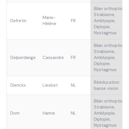
Bilan orthoptique,
Strabisme,
Marie-
Defretin
FR
Amblyopie,
Hélène
Diplopie,
Nystagmus
Bilan orthoptique,
Strabisme,
Delperdange
Cassandre
FR
Amblyopie,
Diplopie,
Nystagmus
Rééducation
Dierickx
Liesbet
NL
basse vision
Bilan orthoptique,
Strabisme,
Dom
Hanne
NL
Amblyopie,
Diplopie,
Nystagmus