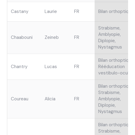
Castany
Laurie
FR
Bilan orthoptique
Strabisme,
Amblyopie,
Chaabouni
Zeineb
FR
Diplopie,
Nystagmus
Bilan orthoptique,
Chantry
Lucas
FR
Rééducation
vestibulo-oculair
Bilan orthoptique,
Strabisme,
Coureau
Alicia
FR
Amblyopie,
Diplopie,
Nystagmus
Bilan orthoptique,
Strabisme,