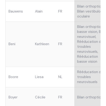
Bilan orthoptique,
Bauwens
Alain
FR
Bilan vestibulo-
oculaire
Bilan orthoptique
basse vision, Bila
neurovisuel,
Rééducation des
Beni
Kathleen
FR
troubles
neurovisuels,
Rééducation
basse vision
Rééducation des
Boore
Liesa
NL
troubles
neurovisuels
Boyer
Cécile
FR
Bilan orthoptique