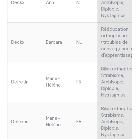
Deckx
Ann
NL
Amblyopie,
Diplopie,
Nystagmus
Rééducation
orthoptique
Deckx
Barbara
NL
(troubles de
convergence et
d'apprentissage...
Bilan orthoptique,
Strabisme,
Marie-
Defretin
FR
Amblyopie,
Hélène
Diplopie,
Nystagmus
Bilan orthoptique,
Strabisme,
Marie-
Defretin
FR
Amblyopie,
Hélène
Diplopie,
Nystagmus