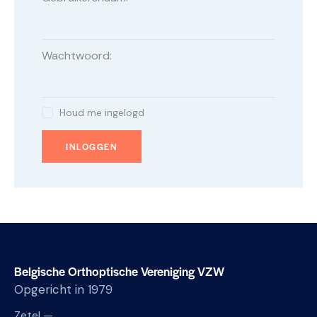
Wachtwoord:
Houd me ingelogd
INLOGGEN
Belgische Orthoptische Vereniging VZW
Opgericht in 1979
Zetel —